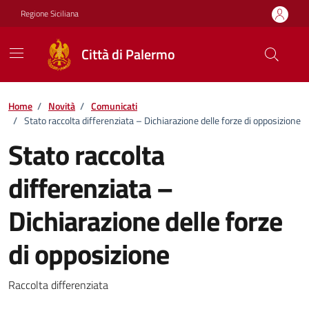
Vai ai contenuti
Vai al footer
Regione Siciliana
Città di Palermo
Home
/
Novità
/
Comunicati
/
Stato raccolta differenziata – Dichiarazione delle forze di opposizione
Stato raccolta
differenziata –
Dichiarazione delle forze
di opposizione
Dettagli della notizia
Raccolta differenziata