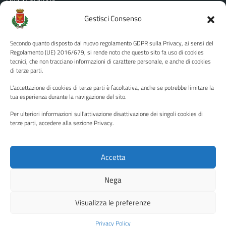
Amministrazione Trasparente
Gestisci Consenso
Albo pretorio
Secondo quanto disposto dal nuovo regolamento GDPR sulla Privacy, ai sensi del
Informativa privacy
Regolamento (UE) 2016/679, si rende noto che questo sito fa uso di cookies
tecnici, che non tracciano informazioni di carattere personale, e anche di cookies
Note legali
di terze parti.
Dichiarazione di accessibilità
L'accettazione di cookies di terze parti è facoltativa, anche se potrebbe limitare la
Piano di miglioramento del sito
tua esperienza durante la navigazione del sito.
Per ulteriori informazioni sull'attivazione disattivazione dei singoli cookies di
terze parti, accedere alla sezione Privacy.
SEGUICI SU
Facebook
YouTube
Twitter
Instagram
Accetta
Nega
Media policy
Mappa del sito
Visualizza le preferenze
Copyright © 2026 - Città di Palermo •
Powered by Sispi
Privacy Policy