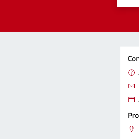
Valut
Va
Con
Pro