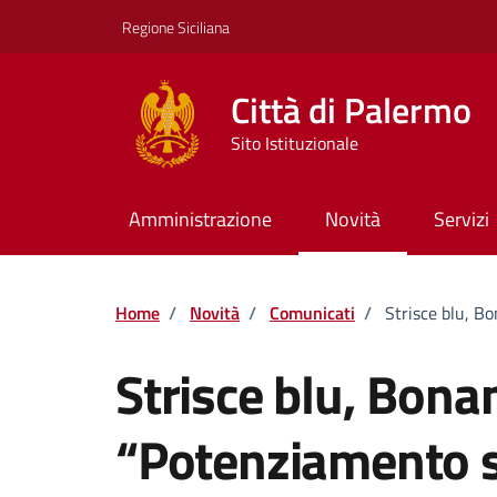
Vai ai contenuti
Vai al footer
Regione Siciliana
Città di Palermo
Sito Istituzionale
Amministrazione
Novità
Servizi
Home
/
Novità
/
Comunicati
/
Strisce blu, B
Strisce blu, Bona
“Potenziamento s