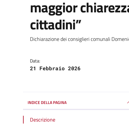
maggior chiarezza
cittadini”
Dettagli della notizi
Dichiarazione dei consiglieri comunali Domen
Data:
21 Febbraio 2026
INDICE DELLA PAGINA
Descrizione