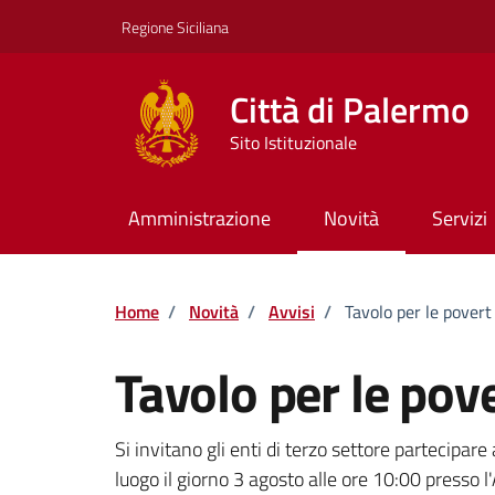
Vai ai contenuti
Vai al footer
Regione Siciliana
Città di Palermo
Sito Istituzionale
Amministrazione
Novità
Servizi
Home
/
Novità
/
Avvisi
/
Tavolo per le povert
Tavolo per le pov
Dettagli della notizi
Si invitano gli enti di terzo settore partecipare
luogo il giorno 3 agosto alle ore 10:00 presso 