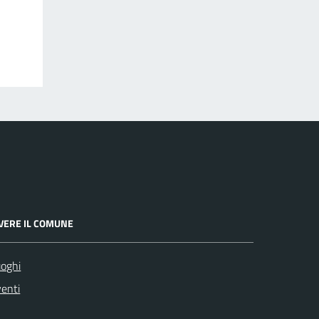
IVERE IL COMUNE
oghi
enti