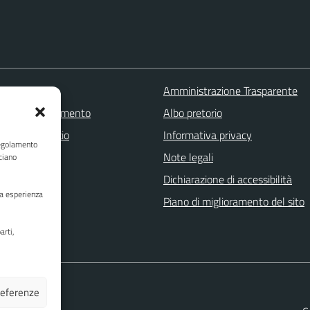
 FAQ
Amministrazione Trasparente
zione appuntamento
Albo pretorio
one disservizio
Informativa privacy
Regolamento
a assistenza
Note legali
ciano
Stampa
Dichiarazione di accessibilità
ua esperienza
Piano di miglioramento del sito
arti,
preferenze