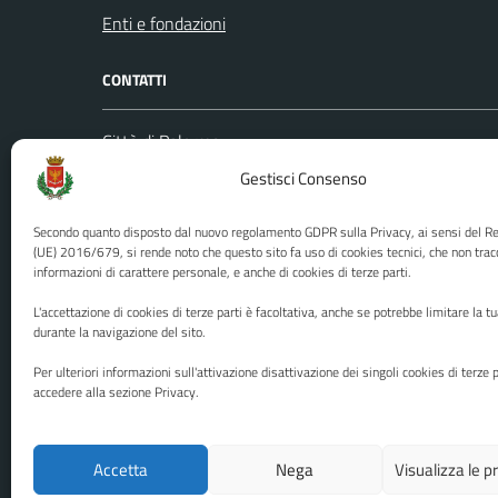
Enti e fondazioni
CONTATTI
Città di Palermo
Leggi le
Piazza Pretoria, 1
Gestisci Consenso
Prenota
Codice fiscale / P. IVA:80016350821
Segnalazi
Secondo quanto disposto dal nuovo regolamento GDPR sulla Privacy, ai sensi del 
U.O. Ufficio Relazioni con il Pubblico
Richiest
(UE) 2016/679, si rende noto che questo sito fa uso di cookies tecnici, che non trac
informazioni di carattere personale, e anche di cookies di terze parti.
(URP)
Ufficio 
Numero verde: 0917401111
L'accettazione di cookies di terze parti è facoltativa, anche se potrebbe limitare la t
PEC:
protocollo@cert.comune.palermo.it
durante la navigazione del sito.
Centralino unico: 0917401111
Per ulteriori informazioni sull'attivazione disattivazione dei singoli cookies di terze p
accedere alla sezione Privacy.
Media policy
Mappa del sito
Accetta
Nega
Visualizza le 