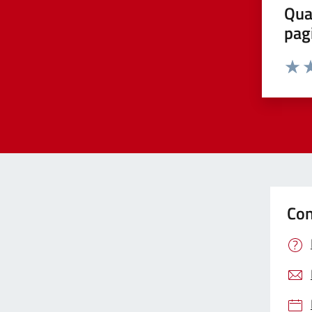
Qua
pag
Valut
Va
Con