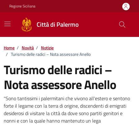
Vai ai contenuti
Vai al footer
Regione Siciliana
Città di Palermo
Home
/
Novità
/
Notizie
/
Turismo delle radici – Nota assessore Anello
Turismo delle radici –
Nota assessore Anello
Dettagli della notizia
"Sono tantissimi i palermitani che vivono all'estero e sentono
forte il legame con la terra di origine, discendenti di emigrati
desiderosi di visitare la città da dove sono partiti genitori e
nonni e con la quale hanno mantenuto un lega