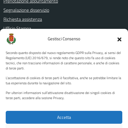
Prenotazione appuntamento
Segnalazione disservizio
Richiesta assistenza
Ufficio Stampa
Amministrazione Trasparente
Gestisci Consenso
Albo pretorio
Secondo quanto disposto dal nuovo regolamento GDPR sulla Privacy, ai sensi del
Informativa privacy
Regolamento (UE) 2016/679, si rende noto che questo sito fa uso di cookies
tecnici, che non tracciano informazioni di carattere personale, e anche di cookies
Note legali
di terze parti.
Dichiarazione di accessibilità
L'accettazione di cookies di terze parti è facoltativa, anche se potrebbe limitare la
Piano di miglioramento del sito
tua esperienza durante la navigazione del sito.
Per ulteriori informazioni sull'attivazione disattivazione dei singoli cookies di
terze parti, accedere alla sezione Privacy.
SEGUICI SU
Facebook
YouTube
Twitter
Instagram
Accetta