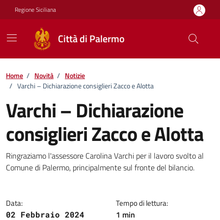
Vai ai contenuti
Vai al footer
Regione Siciliana
Città di Palermo
Home
/
Novità
/
Notizie
/
Varchi – Dichiarazione consiglieri Zacco e Alotta
Varchi – Dichiarazione
consiglieri Zacco e Alotta
Dettagli della notizia
Ringraziamo l'assessore Carolina Varchi per il lavoro svolto al
Comune di Palermo, principalmente sul fronte del bilancio.
Data:
Tempo di lettura:
1 min
02 Febbraio 2024