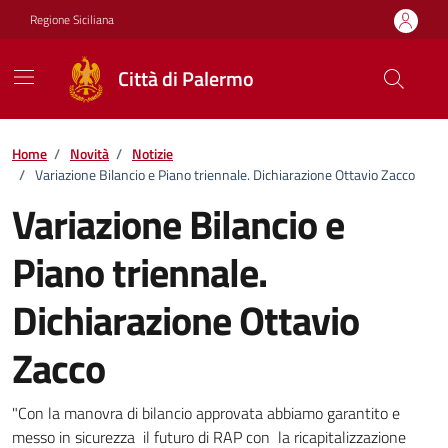
Vai ai contenuti
Vai al footer
Regione Siciliana
Città di Palermo
Home
/
Novità
/
Notizie
/
Variazione Bilancio e Piano triennale. Dichiarazione Ottavio Zacco
Variazione Bilancio e
Piano triennale.
Dichiarazione Ottavio
Zacco
Dettagli della notizia
"Con la manovra di bilancio approvata abbiamo garantito e
messo in sicurezza il futuro di RAP con la ricapitalizzazione