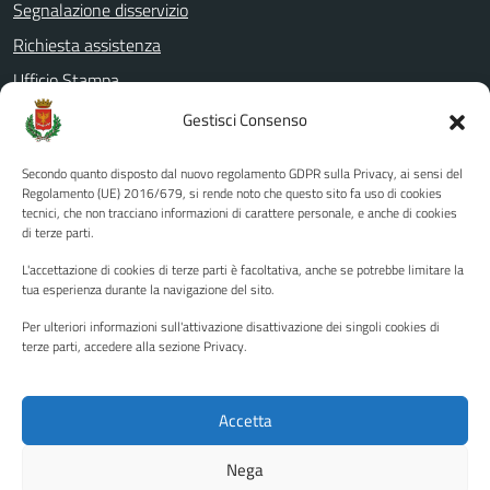
Segnalazione disservizio
Richiesta assistenza
Ufficio Stampa
Amministrazione Trasparente
Gestisci Consenso
Albo pretorio
Secondo quanto disposto dal nuovo regolamento GDPR sulla Privacy, ai sensi del
Informativa privacy
Regolamento (UE) 2016/679, si rende noto che questo sito fa uso di cookies
tecnici, che non tracciano informazioni di carattere personale, e anche di cookies
Note legali
di terze parti.
Dichiarazione di accessibilità
L'accettazione di cookies di terze parti è facoltativa, anche se potrebbe limitare la
Piano di miglioramento del sito
tua esperienza durante la navigazione del sito.
Per ulteriori informazioni sull'attivazione disattivazione dei singoli cookies di
terze parti, accedere alla sezione Privacy.
SEGUICI SU
Facebook
YouTube
Twitter
Instagram
Accetta
Nega