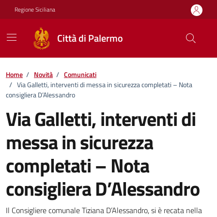
Vai ai contenuti
Vai al footer
Regione Siciliana
Città di Palermo
Home
/
Novità
/
Comunicati
/
Via Galletti, interventi di messa in sicurezza completati – Nota
consigliera D’Alessandro
Via Galletti, interventi di
messa in sicurezza
completati – Nota
consigliera D’Alessandro
Dettagli della notizia
Il Consigliere comunale Tiziana D’Alessandro, si è recata nella