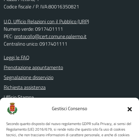
Codice fiscale / P. IVA:80016350821
U.O. Ufficio Relazioni con il Pubblico (URP)
Numero verde: 0917401111
PEC:
protocollo@cert.comune.palermo.it
Centralino unico: 0917401111
Leggi le FAQ
Prenotazione appuntamento
Segnalazione disservizio
Richiesta assistenza
Ufficio Stampa
Amministrazione Trasparente
Gestisci Consenso
Albo pretorio
Secondo quanto disposto dal nuovo regolamento GDPR sulla Privacy, ai sensi del
Informativa privacy
Regolamento (UE) 2016/679, si rende noto che questo sito fa uso di cookies
tecnici, che non tracciano informazioni di carattere personale, e anche di cookies
Note legali