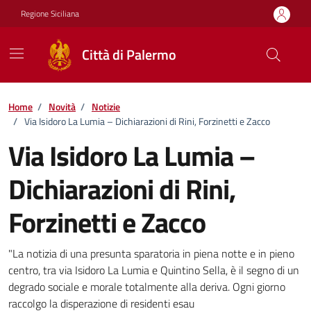
Vai ai contenuti
Vai al footer
Regione Siciliana
Città di Palermo
Home
/
Novità
/
Notizie
/
Via Isidoro La Lumia – Dichiarazioni di Rini, Forzinetti e Zacco
Via Isidoro La Lumia –
Dichiarazioni di Rini,
Forzinetti e Zacco
Dettagli della notizia
"La notizia di una presunta sparatoria in piena notte e in pieno
centro, tra via Isidoro La Lumia e Quintino Sella, è il segno di un
degrado sociale e morale totalmente alla deriva. Ogni giorno
raccolgo la disperazione di residenti esau