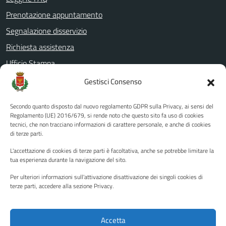
Prenotazione appuntamento
Segnalazione disservizio
Richiesta assistenza
Ufficio Stampa
Amministrazione Trasparente
Gestisci Consenso
Albo pretorio
Secondo quanto disposto dal nuovo regolamento GDPR sulla Privacy, ai sensi del
Informativa privacy
Regolamento (UE) 2016/679, si rende noto che questo sito fa uso di cookies
tecnici, che non tracciano informazioni di carattere personale, e anche di cookies
Note legali
di terze parti.
Dichiarazione di accessibilità
L'accettazione di cookies di terze parti è facoltativa, anche se potrebbe limitare la
Piano di miglioramento del sito
tua esperienza durante la navigazione del sito.
Per ulteriori informazioni sull'attivazione disattivazione dei singoli cookies di
terze parti, accedere alla sezione Privacy.
SEGUICI SU
Facebook
YouTube
Twitter
Instagram
Accetta