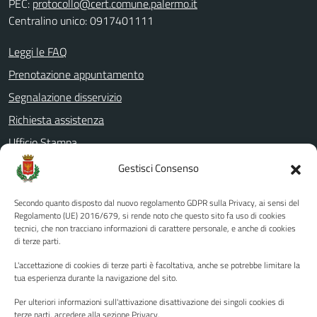
PEC:
protocollo@cert.comune.palermo.it
Centralino unico: 0917401111
Leggi le FAQ
Prenotazione appuntamento
Segnalazione disservizio
Richiesta assistenza
Ufficio Stampa
Amministrazione Trasparente
Gestisci Consenso
Albo pretorio
Secondo quanto disposto dal nuovo regolamento GDPR sulla Privacy, ai sensi del
Informativa privacy
Regolamento (UE) 2016/679, si rende noto che questo sito fa uso di cookies
tecnici, che non tracciano informazioni di carattere personale, e anche di cookies
Note legali
di terze parti.
Dichiarazione di accessibilità
L'accettazione di cookies di terze parti è facoltativa, anche se potrebbe limitare la
Piano di miglioramento del sito
tua esperienza durante la navigazione del sito.
Per ulteriori informazioni sull'attivazione disattivazione dei singoli cookies di
terze parti, accedere alla sezione Privacy.