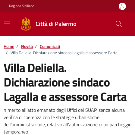
Vai ai contenuti
Vai al footer
Regione Siciliana
Città di Palermo
Home
/
Novità
/
Comunicati
/
Villa Deliella. Dichiarazione sindaco Lagalla e assessore Carta
Villa Deliella.
Dichiarazione sindaco
Lagalla e assessore Carta
Dettagli della notizia
n merito all’atto emanato dagli Uffici del SUAP, senza alcuna
verifica di coerenza con le strategie urbanistiche
dell’amministrazione, relativo all’autorizzazione di un parcheggio
temporaneo