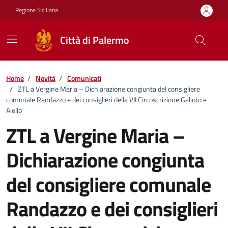
Vai ai contenuti
Vai al footer
Regione Siciliana
Città di Palermo
Home
/
Novità
/
Comunicati
/
ZTL a Vergine Maria – Dichiarazione congiunta del consigliere
comunale Randazzo e dei consiglieri della VII Circoscrizione Galioto e
Aiello
ZTL a Vergine Maria –
Dichiarazione congiunta
del consigliere comunale
Randazzo e dei consiglieri