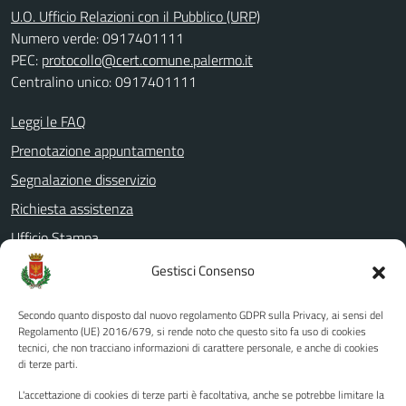
U.O. Ufficio Relazioni con il Pubblico (URP)
Numero verde: 0917401111
PEC:
protocollo@cert.comune.palermo.it
Centralino unico: 0917401111
Leggi le FAQ
Prenotazione appuntamento
Segnalazione disservizio
Richiesta assistenza
Ufficio Stampa
Amministrazione Trasparente
Gestisci Consenso
Albo pretorio
Secondo quanto disposto dal nuovo regolamento GDPR sulla Privacy, ai sensi del
Informativa privacy
Regolamento (UE) 2016/679, si rende noto che questo sito fa uso di cookies
tecnici, che non tracciano informazioni di carattere personale, e anche di cookies
Note legali
di terze parti.
Dichiarazione di accessibilità
L'accettazione di cookies di terze parti è facoltativa, anche se potrebbe limitare la