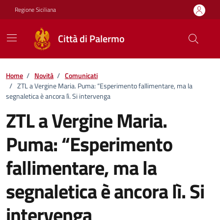
Vai ai contenuti
Vai al footer
Regione Siciliana
Città di Palermo
Home
/
Novità
/
Comunicati
/
ZTL a Vergine Maria. Puma: “Esperimento fallimentare, ma la
segnaletica è ancora lì. Si intervenga
ZTL a Vergine Maria.
Puma: “Esperimento
fallimentare, ma la
segnaletica è ancora lì. Si
intervenga