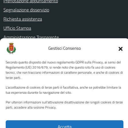
Prenotazione appuntamento
Segnalazione disservizio
Richiesta assistenza
Ufficio Stampa
Amministrazione Trasparente
Albo pretorio
Gestisci Consenso
Informativa privacy
Secondo quanto disposto dal nuovo regolamento GDPR sulla Privacy, ai sensi del
Note legali
Regolamento (UE) 2016/679, si rende noto che questo sito fa uso di cookies
tecnici, che non tracciano informazioni di carattere personale, e anche di cookies di
Dichiarazione di accessibilità
terze parti.
Piano di miglioramento del sito
L'accettazione di cookies di terze parti è facoltativa, anche se potrebbe limitare la
tua esperienza durante la navigazione del sito.
Per ulteriori informazioni sull'attivazione disattivazione dei singoli cookies di terze
SEGUICI SU
parti, accedere alla sezione Privacy.
Facebook
YouTube
Twitter
Instagram
Accetta