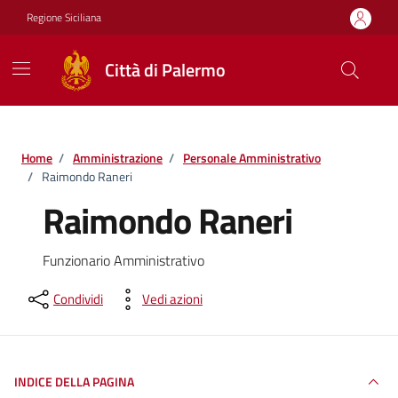
Vai ai contenuti
Vai al footer
Regione Siciliana
Città di Palermo
Home
/
Amministrazione
/
Personale Amministrativo
/
Raimondo Raneri
Raimondo Raneri
Funzionario Amministrativo
Condividi
Vedi azioni
INDICE DELLA PAGINA