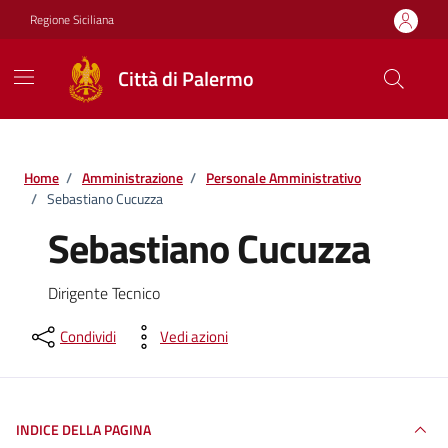
Vai ai contenuti
Vai al footer
Regione Siciliana
Città di Palermo
Home
/
Amministrazione
/
Personale Amministrativo
/
Sebastiano Cucuzza
Sebastiano Cucuzza
Dirigente Tecnico
Condividi
Vedi azioni
INDICE DELLA PAGINA