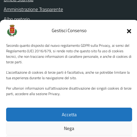
Amministrazione Trasparente
Albo pretorio
Informativa privacy
Gestisci Consenso
Note legali
Secondo quanto disposto dal nuovo regolamento GDPR sulla Privacy, ai sensi del
Dichiarazione di accessibilità
Regolamento (UE) 2016/679, si rende noto che questo sito fa uso di cookies
tecnici, che non tracciano informazioni di carattere personale, e anche di cookies di
Piano di miglioramento del sito
terze parti.
L'accettazione di cookies di terze parti è facoltativa, anche se potrebbe limitare la
tua esperienza durante la navigazione del sito.
SEGUICI SU
Per ulteriori informazioni sull'attivazione disattivazione dei singoli cookies di terze
Facebook
YouTube
Twitter
Instagram
parti, accedere alla sezione Privacy.
Accetta
Media policy
Mappa del sito
Copyright © 2026 - Città di Palermo •
Powered by Sispi
Nega