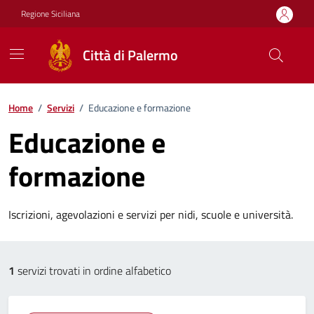
Vai ai contenuti
Vai al footer
Regione Siciliana
Città di Palermo
Home
/
Servizi
/
Educazione e formazione
Educazione e
formazione
Iscrizioni, agevolazioni e servizi per nidi, scuole e università.
Esplora tutti i servizi
1
servizi trovati in ordine alfabetico