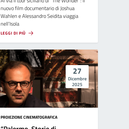
Al via il tour siciliano di "The Wonder": il
nuovo film documentario di Joshua
Wahlen e Alessandro Seidita viaggia
nell’Isola
LEGGI DI PIÙ
27
Dicembre
2025
PROIEZIONE CINEMATOGRAFICA
“Palermo, Storie di