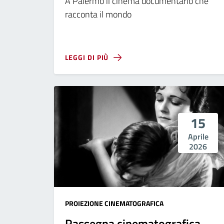
A Palermo il cinema documentario che
racconta il mondo
LEGGI DI PIÙ
15
Aprile
2026
PROIEZIONE CINEMATOGRAFICA
Rassegna cinematografica