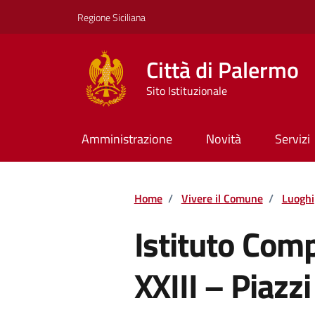
Vai ai contenuti
Vai al footer
Regione Siciliana
Città di Palermo
Sito Istituzionale
Amministrazione
Novità
Servizi
Home
/
Vivere il Comune
/
Luoghi
Istituto Com
XXIII – Piazzi