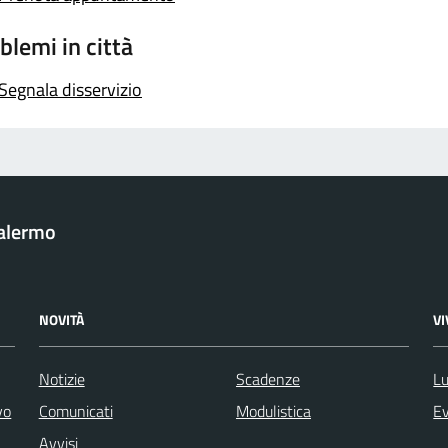
blemi in città
Segnala disservizio
Palermo
NOVITÀ
V
Notizie
Scadenze
Lu
vo
Comunicati
Modulistica
Ev
Avvisi