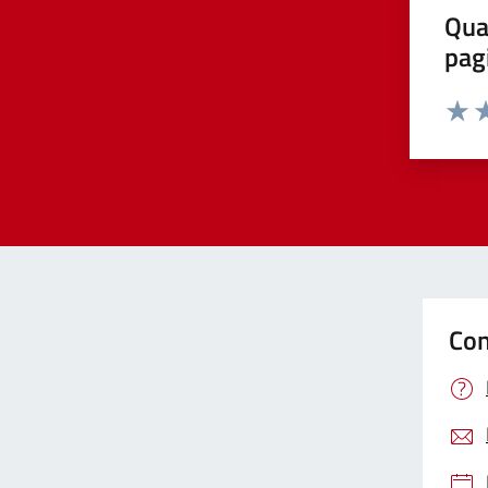
Qua
pag
Valut
Va
Con