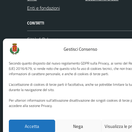
Enti e fondazioni
CONTATTI
Città di Palermo
Leggi le
Piazza Pretoria, 1
Gestisci Consenso
Prenota
Codice fiscale / P. IVA:80016350821
Segnalazi
Secondo quanto disposto dal nuovo regolamento GDPR sulla Privacy, ai sensi del 
U.O. Ufficio Relazioni con il Pubblico
Richiest
(UE) 2016/679, si rende noto che questo sito fa uso di cookies tecnici, che non trac
informazioni di carattere personale, e anche di cookies di terze parti.
(URP)
Ufficio 
Numero verde: 0917401111
L'accettazione di cookies di terze parti è facoltativa, anche se potrebbe limitare la t
PEC:
protocollo@cert.comune.palermo.it
durante la navigazione del sito.
Centralino unico: 0917401111
Per ulteriori informazioni sull'attivazione disattivazione dei singoli cookies di terze p
accedere alla sezione Privacy.
Media policy
Mappa del sito
Accetta
Nega
Visualizza le 