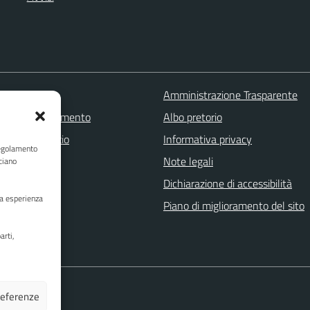
 FAQ
Amministrazione Trasparente
zione appuntamento
Albo pretorio
one disservizio
Informativa privacy
Regolamento
a assistenza
Note legali
ciano
Stampa
Dichiarazione di accessibilità
ua esperienza
Piano di miglioramento del sito
arti,
preferenze