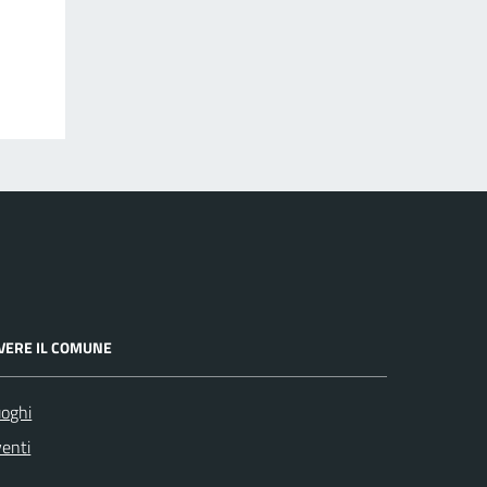
IVERE IL COMUNE
oghi
enti