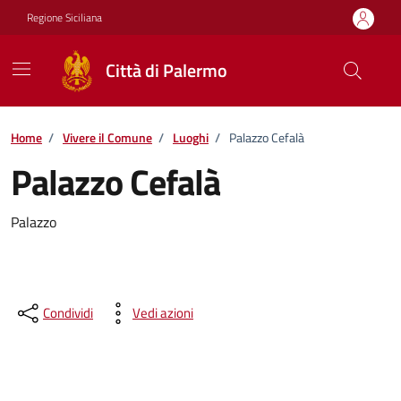
Vai ai contenuti
Vai al footer
Regione Siciliana
Città di Palermo
Home
/
Vivere il Comune
/
Luoghi
/
Palazzo Cefalà
Palazzo Cefalà
Palazzo
Condividi
Vedi azioni