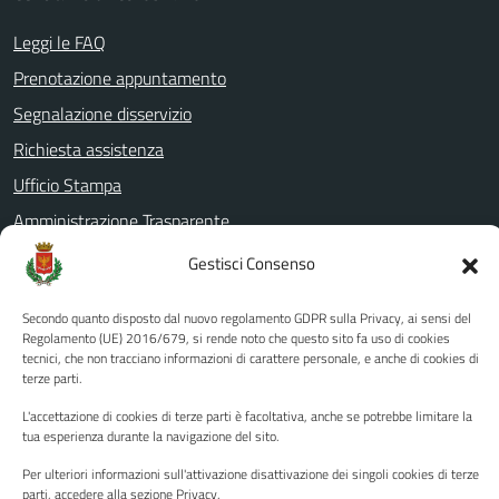
Leggi le FAQ
Prenotazione appuntamento
Segnalazione disservizio
Richiesta assistenza
Ufficio Stampa
Amministrazione Trasparente
Albo pretorio
Gestisci Consenso
Informativa privacy
Secondo quanto disposto dal nuovo regolamento GDPR sulla Privacy, ai sensi del
Note legali
Regolamento (UE) 2016/679, si rende noto che questo sito fa uso di cookies
tecnici, che non tracciano informazioni di carattere personale, e anche di cookies di
Dichiarazione di accessibilità
terze parti.
Piano di miglioramento del sito
L'accettazione di cookies di terze parti è facoltativa, anche se potrebbe limitare la
tua esperienza durante la navigazione del sito.
Per ulteriori informazioni sull'attivazione disattivazione dei singoli cookies di terze
SEGUICI SU
parti, accedere alla sezione Privacy.