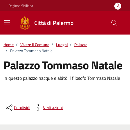
Vai ai contenuti
Vai al footer
Regione Siciliana
Città di Palermo
Home
/
Vivere il Comune
/
Luoghi
/
Palazzo
/
Palazzo Tommaso Natale
Palazzo Tommaso Natale
In questo palazzo nacque e abitò il filosofo Tommaso Natale
Condividi
Vedi azioni