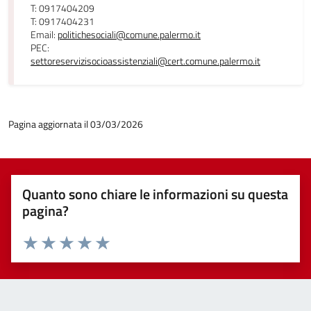
T: 0917404209
T: 0917404231
Email:
politichesociali@comune.palermo.it
PEC:
settoreservizisocioassistenziali@cert.comune.palermo.it
Pagina aggiornata il 03/03/2026
Quanto sono chiare le informazioni su questa
pagina?
Valuta 1 stelle su 5
Valuta 2 stelle su 5
Valuta 3 stelle su 5
Valuta 4 stelle su 5
Valuta 5 stelle su 5