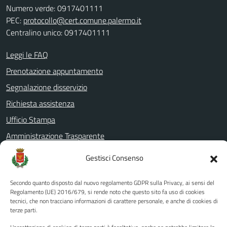
Numero verde: 0917401111
PEC:
protocollo@cert.comune.palermo.it
Centralino unico: 0917401111
Leggi le FAQ
Prenotazione appuntamento
Segnalazione disservizio
Richiesta assistenza
Ufficio Stampa
Amministrazione Trasparente
Albo pretorio
Gestisci Consenso
Informativa privacy
Secondo quanto disposto dal nuovo regolamento GDPR sulla Privacy, ai sensi del
Note legali
Regolamento (UE) 2016/679, si rende noto che questo sito fa uso di cookies
Dichiarazione di accessibilità
tecnici, che non tracciano informazioni di carattere personale, e anche di cookies di
terze parti.
Piano di miglioramento del sito