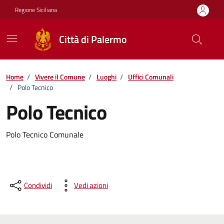
Vai ai contenuti
Vai al footer
Regione Siciliana
Città di Palermo
Home
/
Vivere il Comune
/
Luoghi
/
Uffici Comunali
/
Polo Tecnico
Polo Tecnico
Polo Tecnico Comunale
Condividi
Vedi azioni