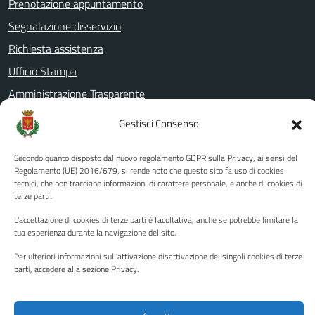
Prenotazione appuntamento
Segnalazione disservizio
Richiesta assistenza
Ufficio Stampa
Amministrazione Trasparente
Albo pretorio
Gestisci Consenso
Informativa privacy
Secondo quanto disposto dal nuovo regolamento GDPR sulla Privacy, ai sensi del
Note legali
Regolamento (UE) 2016/679, si rende noto che questo sito fa uso di cookies
Dichiarazione di accessibilità
tecnici, che non tracciano informazioni di carattere personale, e anche di cookies di
terze parti.
Piano di miglioramento del sito
L'accettazione di cookies di terze parti è facoltativa, anche se potrebbe limitare la
tua esperienza durante la navigazione del sito.
Per ulteriori informazioni sull'attivazione disattivazione dei singoli cookies di terze
SEGUICI SU
parti, accedere alla sezione Privacy.
Facebook
YouTube
Twitter
Instagram