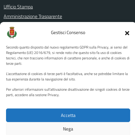
Ufficio Stampa
Amministrazione Trasparente
Albo pretorio
Gestisci Consenso
Informativa privacy
Note legali
Secondo quanto disposto dal nuovo regolamento GDPR sulla Privacy, ai sensi del
Regolamento (UE) 2016/679, si rende noto che questo sito fa uso di cookies
Dichiarazione di accessibilità
tecnici, che non tracciano informazioni di carattere personale, e anche di cookies di
terze parti.
Piano di miglioramento del sito
L'accettazione di cookies di terze parti è facoltativa, anche se potrebbe limitare la
tua esperienza durante la navigazione del sito.
SEGUICI SU
Per ulteriori informazioni sull'attivazione disattivazione dei singoli cookies di terze
parti, accedere alla sezione Privacy.
Facebook
YouTube
Twitter
Instagram
Accetta
Media policy
Mappa del sito
Nega
Copyright © 2026 - Città di Palermo •
Powered by Sispi