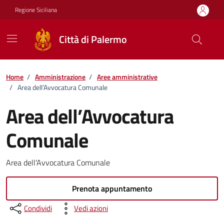
Vai ai contenuti
Vai al footer
Regione Siciliana
Città di Palermo
Home
/
Amministrazione
/
Aree amministrative
/
Area dell’Avvocatura Comunale
Area dell’Avvocatura
Comunale
Area dell'Avvocatura Comunale
Prenota appuntamento
Condividi
Vedi azioni