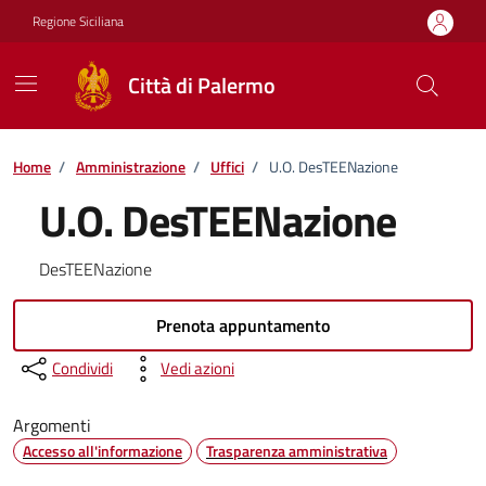
Vai ai contenuti
Vai al footer
Regione Siciliana
Città di Palermo
Home
/
Amministrazione
/
Uffici
/
U.O. DesTEENazione
U.O. DesTEENazione
DesTEENazione
Prenota appuntamento
Condividi
Vedi azioni
Argomenti
Accesso all'informazione
Trasparenza amministrativa