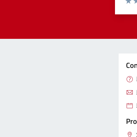
Valut
Va
Con
Pro