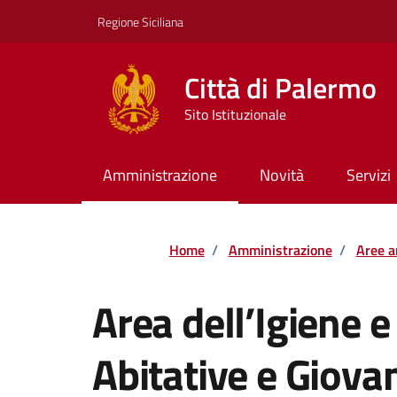
Vai ai contenuti
Vai al footer
Regione Siciliana
Città di Palermo
Sito Istituzionale
Amministrazione
Novità
Servizi
Home
/
Amministrazione
/
Aree a
Area dell’Igiene e
Abitative e Giovan