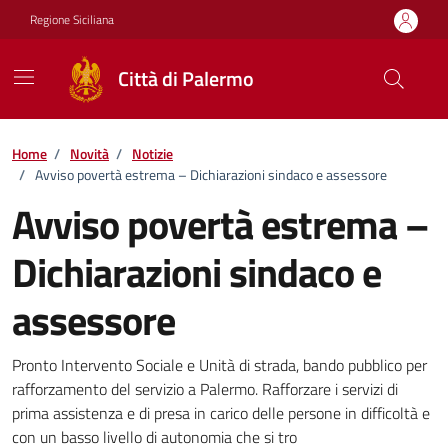
Vai ai contenuti
Vai al footer
Regione Siciliana
Città di Palermo
Home
/
Novità
/
Notizie
/
Avviso povertà estrema – Dichiarazioni sindaco e assessore
Avviso povertà estrema –
Dichiarazioni sindaco e
assessore
Dettagli della notizia
Pronto Intervento Sociale e Unità di strada, bando pubblico per
rafforzamento del servizio a Palermo. Rafforzare i servizi di
prima assistenza e di presa in carico delle persone in difficoltà e
con un basso livello di autonomia che si tro