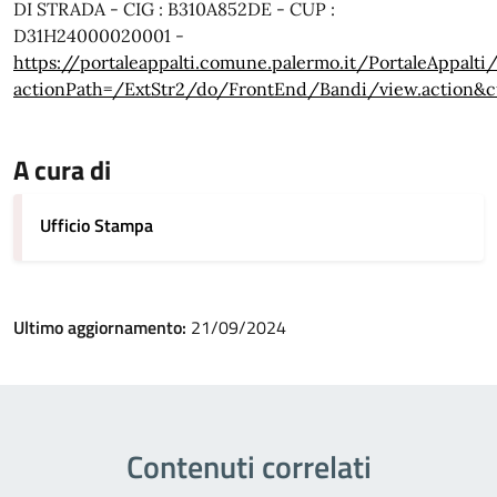
DI STRADA - CIG : B310A852DE - CUP :
D31H24000020001 -
https://portaleappalti.comune.palermo.it/PortaleAppalti
actionPath=/ExtStr2/do/FrontEnd/Bandi/view.action
A cura di
Ufficio Stampa
Ultimo aggiornamento:
21/09/2024
Contenuti correlati