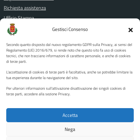
Richiesta assistenza
Ufficio Stampa
Amministrazione Trasparente
Gestisci Consenso
Albo pretorio
Secondo quanto disposto dal nuovo regolamento GDPR sulla Privacy, ai sensi del
Informativa privacy
Regolamento (UE) 2016/679, si rende noto che questo sito fa uso di cookies
tecnici, che non tracciano informazioni di carattere personale, e anche di cookies
Note legali
di terze parti.
Dichiarazione di accessibilità
L'accettazione di cookies di terze parti è facoltativa, anche se potrebbe limitare la
Piano di miglioramento del sito
tua esperienza durante la navigazione del sito.
Per ulteriori informazioni sull'attivazione disattivazione dei singoli cookies di
terze parti, accedere alla sezione Privacy.
SEGUICI SU
Facebook
YouTube
Twitter
Instagram
Accetta
Nega
Media policy
Mappa del sito