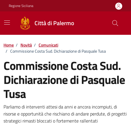
Vai ai contenuti
Vai al footer
Regione Siciliana
Città di Palermo
Home
/
Novità
/
Comunicati
/
Commissione Costa Sud. Dichiarazione di Pasquale Tusa
Commissione Costa Sud.
Dichiarazione di Pasquale
Tusa
Dettagli della notizia
Parliamo di interventi attesi da anni e ancora incompiuti, di
risorse e opportunità che rischiano di andare perdute, di progetti
strategici rimasti bloccati o fortemente rallentati