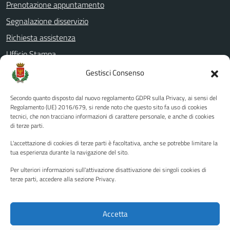
Prenotazione appuntamento
Segnalazione disservizio
Richiesta assistenza
Ufficio Stampa
Amministrazione Trasparente
Gestisci Consenso
Albo pretorio
Secondo quanto disposto dal nuovo regolamento GDPR sulla Privacy, ai sensi del
Informativa privacy
Regolamento (UE) 2016/679, si rende noto che questo sito fa uso di cookies
tecnici, che non tracciano informazioni di carattere personale, e anche di cookies
Note legali
di terze parti.
Dichiarazione di accessibilità
L'accettazione di cookies di terze parti è facoltativa, anche se potrebbe limitare la
Piano di miglioramento del sito
tua esperienza durante la navigazione del sito.
Per ulteriori informazioni sull'attivazione disattivazione dei singoli cookies di
terze parti, accedere alla sezione Privacy.
SEGUICI SU
Facebook
YouTube
Twitter
Instagram
Accetta