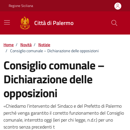
Vai ai contenuti
Vai al footer
Regione Siciliana
Città di Palermo
Home
/
Novità
/
Notizie
/
Consiglio comunale – Dichiarazione delle opposizioni
Consiglio comunale –
Dichiarazione delle
opposizioni
Dettagli della notizia
«Chiediamo l’intervento del Sindaco e del Prefetto di Palermo
perché venga garantito il corretto funzionamento del Consiglio
comunale, interrotto oggi (ieri per chi legge, n.d.r.) per uno
scontro senza precedenti t