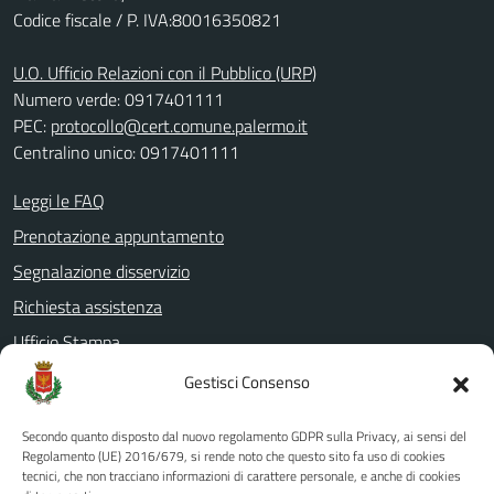
Codice fiscale / P. IVA:80016350821
U.O. Ufficio Relazioni con il Pubblico (URP)
Numero verde: 0917401111
PEC:
protocollo@cert.comune.palermo.it
Centralino unico: 0917401111
Leggi le FAQ
Prenotazione appuntamento
Segnalazione disservizio
Richiesta assistenza
Ufficio Stampa
Amministrazione Trasparente
Gestisci Consenso
Albo pretorio
Secondo quanto disposto dal nuovo regolamento GDPR sulla Privacy, ai sensi del
Informativa privacy
Regolamento (UE) 2016/679, si rende noto che questo sito fa uso di cookies
tecnici, che non tracciano informazioni di carattere personale, e anche di cookies
Note legali