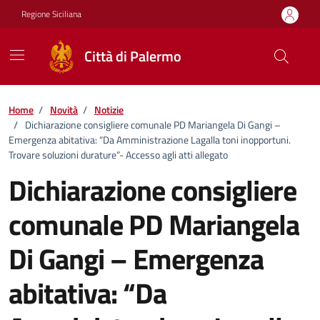
Vai ai contenuti
Vai al footer
Regione Siciliana
Città di Palermo
Home
/
Novità
/
Notizie
/
Dichiarazione consigliere comunale PD Mariangela Di Gangi –
Emergenza abitativa: “Da Amministrazione Lagalla toni inopportuni.
Trovare soluzioni durature”- Accesso agli atti allegato
Dichiarazione consigliere
comunale PD Mariangela
Di Gangi – Emergenza
abitativa: “Da