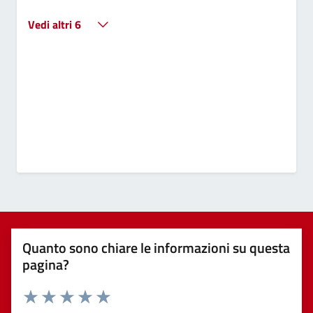
Vedi altri 6
Quanto sono chiare le informazioni su questa
pagina?
Valuta 1 stelle su 5
Valuta 2 stelle su 5
Valuta 3 stelle su 5
Valuta 4 stelle su 5
Valuta 5 stelle su 5