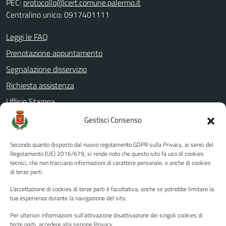
PEC:
protocollo@cert.comune.palermo.it
Centralino unico: 0917401111
Leggi le FAQ
Prenotazione appuntamento
Segnalazione disservizio
Richiesta assistenza
Ufficio Stampa
Amministrazione Trasparente
Gestisci Consenso
Albo pretorio
Secondo quanto disposto dal nuovo regolamento GDPR sulla Privacy, ai sensi del
Informativa privacy
Regolamento (UE) 2016/679, si rende noto che questo sito fa uso di cookies
tecnici, che non tracciano informazioni di carattere personale, e anche di cookies
Note legali
di terze parti.
Dichiarazione di accessibilità
L'accettazione di cookies di terze parti è facoltativa, anche se potrebbe limitare la
Piano di miglioramento del sito
tua esperienza durante la navigazione del sito.
Per ulteriori informazioni sull'attivazione disattivazione dei singoli cookies di
terze parti, accedere alla sezione Privacy.