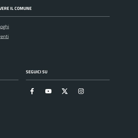
IVERE IL COMUNE
oghi
enti
SEGUICI SU
Facebook
YouTube
Twitter
Instagram