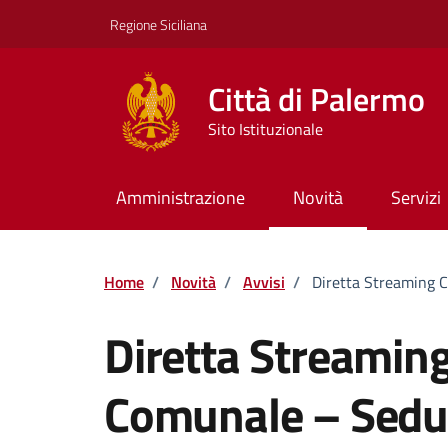
Vai ai contenuti
Vai al footer
Regione Siciliana
Città di Palermo
Sito Istituzionale
Amministrazione
Novità
Servizi
Home
/
Novità
/
Avvisi
/
Diretta Streaming 
Diretta Streaming
Comunale – Sedu