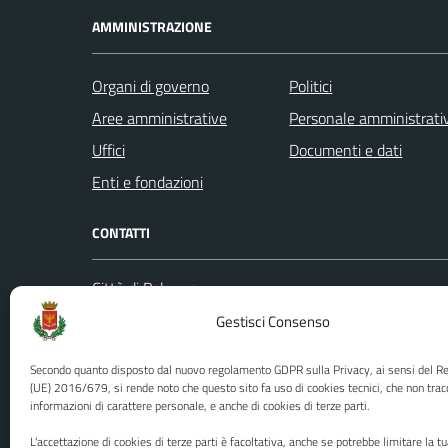
AMMINISTRAZIONE
Organi di governo
Politici
Aree amministrative
Personale amministrati
Uffici
Documenti e dati
Enti e fondazioni
CONTATTI
Città di Palermo
Leggi le
Piazza Pretoria, 1
Gestisci Consenso
Prenota
Codice fiscale / P. IVA:80016350821
Segnalazi
Secondo quanto disposto dal nuovo regolamento GDPR sulla Privacy, ai sensi del 
U.O. Ufficio Relazioni con il Pubblico
Richiest
(UE) 2016/679, si rende noto che questo sito fa uso di cookies tecnici, che non trac
(URP)
informazioni di carattere personale, e anche di cookies di terze parti.
Ufficio 
Numero verde: 0917401111
L'accettazione di cookies di terze parti è facoltativa, anche se potrebbe limitare la t