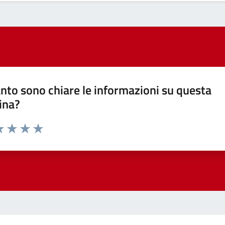
nto sono chiare le informazioni su questa
ina?
a 1 stelle su 5
luta 2 stelle su 5
Valuta 3 stelle su 5
Valuta 4 stelle su 5
Valuta 5 stelle su 5