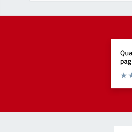
Qua
pag
Valut
Va