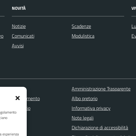
NOVITÀ
V
Notizie
Scadenze
Lu
vo
Comunicati
Modulistica
Ev
Avvisi
 FAQ
Amministrazione Trasparente
zione appuntamento
Albo pretorio
one disservizio
Informativa privacy
Regolamento
a assistenza
Note legali
ciano
Stampa
Dichiarazione di accessibilità
ua esperienza