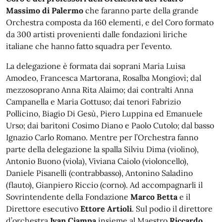
Massimo di Palermo
che faranno parte della grande
Orchestra composta da 160 elementi, e del Coro formato
da 300 artisti provenienti dalle fondazioni liriche
italiane che hanno fatto squadra per l’evento.
La delegazione è formata dai soprani Maria Luisa
Amodeo, Francesca Martorana, Rosalba Mongiovì; dal
mezzosoprano Anna Rita Alaimo; dai contralti Anna
Campanella e Maria Gottuso; dai tenori Fabrizio
Pollicino, Biagio Di Gesù, Piero Luppina ed Emanuele
Urso; dai baritoni Cosimo Diano e Paolo Cutolo; dal basso
Ignazio Carlo Romano. Mentre per l’Orchestra fanno
parte della delegazione la spalla Silviu Dima (violino),
Antonio Buono (viola), Viviana Caiolo (violoncello),
Daniele Pisanelli (contrabbasso), Antonino Saladino
(flauto), Gianpiero Riccio (corno). Ad accompagnarli il
Sovrintendente della Fondazione
Marco Betta
e il
Direttore esecutivo
Ettore Artioli
. Sul podio il direttore
d’orchestra
Ivan Ciampa
insieme al Maestro
Riccardo