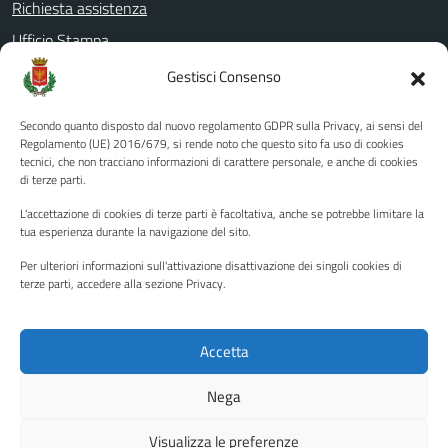
Richiesta assistenza
Ufficio Stampa
Amministrazione Trasparente
Gestisci Consenso
Albo pretorio
Secondo quanto disposto dal nuovo regolamento GDPR sulla Privacy, ai sensi del
Informativa privacy
Regolamento (UE) 2016/679, si rende noto che questo sito fa uso di cookies
tecnici, che non tracciano informazioni di carattere personale, e anche di cookies
Note legali
di terze parti.
Dichiarazione di accessibilità
L'accettazione di cookies di terze parti è facoltativa, anche se potrebbe limitare la
Piano di miglioramento del sito
tua esperienza durante la navigazione del sito.
Per ulteriori informazioni sull'attivazione disattivazione dei singoli cookies di
terze parti, accedere alla sezione Privacy.
SEGUICI SU
Facebook
YouTube
Twitter
Instagram
Accetta
Nega
Media policy
Mappa del sito
Visualizza le preferenze