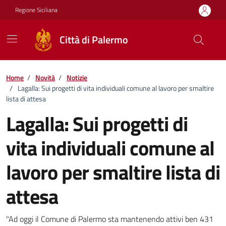
Vai ai contenuti
Vai al footer
Regione Siciliana
Città di Palermo
Home
/
Novità
/
Notizie
/
Lagalla: Sui progetti di vita individuali comune al lavoro per smaltire
lista di attesa
Lagalla: Sui progetti di
vita individuali comune al
lavoro per smaltire lista di
attesa
Dettagli della notizia
"Ad oggi il Comune di Palermo sta mantenendo attivi ben 431