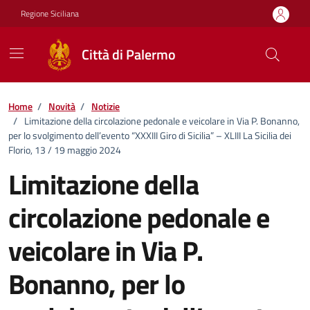
Vai ai contenuti
Vai al footer
Regione Siciliana
Città di Palermo
Home
/
Novità
/
Notizie
/
Limitazione della circolazione pedonale e veicolare in Via P. Bonanno,
per lo svolgimento dell’evento “XXXIII Giro di Sicilia” – XLIII La Sicilia dei
Florio, 13 / 19 maggio 2024
Limitazione della
circolazione pedonale e
veicolare in Via P.
Bonanno, per lo