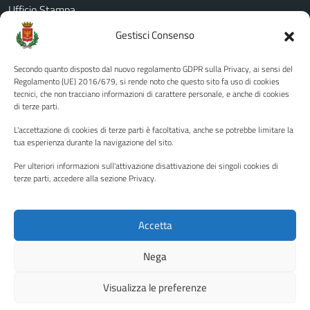
Ufficio Stampa
Amministrazione Trasparente
Gestisci Consenso
Albo pretorio
Secondo quanto disposto dal nuovo regolamento GDPR sulla Privacy, ai sensi del
Informativa privacy
Regolamento (UE) 2016/679, si rende noto che questo sito fa uso di cookies
tecnici, che non tracciano informazioni di carattere personale, e anche di cookies
Note legali
di terze parti.
Dichiarazione di accessibilità
L'accettazione di cookies di terze parti è facoltativa, anche se potrebbe limitare la
Piano di miglioramento del sito
tua esperienza durante la navigazione del sito.
Per ulteriori informazioni sull'attivazione disattivazione dei singoli cookies di
terze parti, accedere alla sezione Privacy.
SEGUICI SU
Facebook
YouTube
Twitter
Instagram
Accetta
Nega
Media policy
Mappa del sito
Visualizza le preferenze
Copyright © 2026 - Città di Palermo •
Powered by Sispi