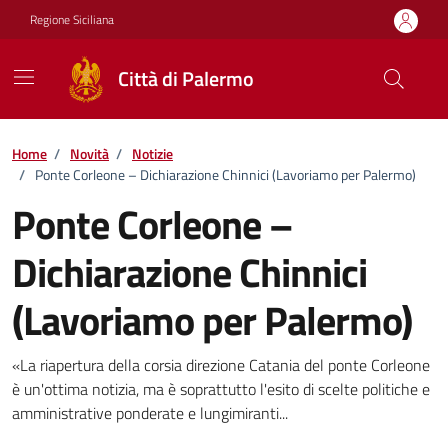
Vai ai contenuti
Vai al footer
Regione Siciliana
Città di Palermo
Home
/
Novità
/
Notizie
/
Ponte Corleone – Dichiarazione Chinnici (Lavoriamo per Palermo)
Ponte Corleone –
Dichiarazione Chinnici
(Lavoriamo per Palermo)
Dettagli della notizia
«La riapertura della corsia direzione Catania del ponte Corleone
è un'ottima notizia, ma è soprattutto l'esito di scelte politiche e
amministrative ponderate e lungimiranti...