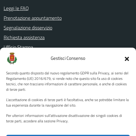
Leggi le FAQ
Prenotazione appuntamento
Segnalazione disservizio
Richiesta assistenza
Ufficio Stampa
Amministrazione Trasparente
Gestisci Consenso
Albo pretorio
Secondo quanto disposto dal nuovo regolamento GDPR sulla Privacy, ai sensi del
Informativa privacy
Regolamento (UE) 2016/679, si rende noto che questo sito fa uso di cookies
tecnici, che non tracciano informazioni di carattere personale, e anche di cookies
Note legali
di terze parti.
Dichiarazione di accessibilità
L'accettazione di cookies di terze parti è facoltativa, anche se potrebbe limitare la
Piano di miglioramento del sito
tua esperienza durante la navigazione del sito.
Per ulteriori informazioni sull'attivazione disattivazione dei singoli cookies di
terze parti, accedere alla sezione Privacy.
SEGUICI SU