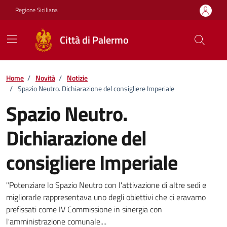
Vai ai contenuti
Vai al footer
Regione Siciliana
Città di Palermo
Home
/
Novità
/
Notizie
/
Spazio Neutro. Dichiarazione del consigliere Imperiale
Spazio Neutro.
Dichiarazione del
consigliere Imperiale
Dettagli della notizia
"Potenziare lo Spazio Neutro con l'attivazione di altre sedi e
migliorarle rappresentava uno degli obiettivi che ci eravamo
prefissati come IV Commissione in sinergia con
l'amministrazione comunale....