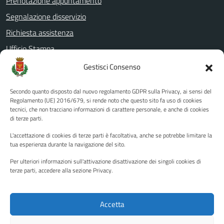
Prenotazione appuntamento
Segnalazione disservizio
Richiesta assistenza
Ufficio Stampa
Amministrazione Trasparente
Gestisci Consenso
Albo pretorio
Secondo quanto disposto dal nuovo regolamento GDPR sulla Privacy, ai sensi del
Informativa privacy
Regolamento (UE) 2016/679, si rende noto che questo sito fa uso di cookies
tecnici, che non tracciano informazioni di carattere personale, e anche di cookies
Note legali
di terze parti.
Dichiarazione di accessibilità
L'accettazione di cookies di terze parti è facoltativa, anche se potrebbe limitare la
Piano di miglioramento del sito
tua esperienza durante la navigazione del sito.
Per ulteriori informazioni sull'attivazione disattivazione dei singoli cookies di
terze parti, accedere alla sezione Privacy.
SEGUICI SU
Facebook
YouTube
Twitter
Instagram
Accetta