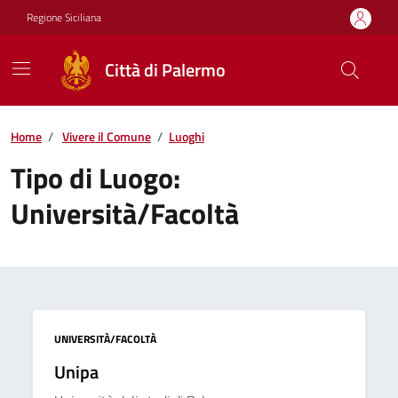
Vai ai contenuti
Vai al footer
Regione Siciliana
Città di Palermo
Home
/
Vivere il Comune
/
Luoghi
Tipo di Luogo:
Università/Facoltà
UNIVERSITÀ/FACOLTÀ
Unipa