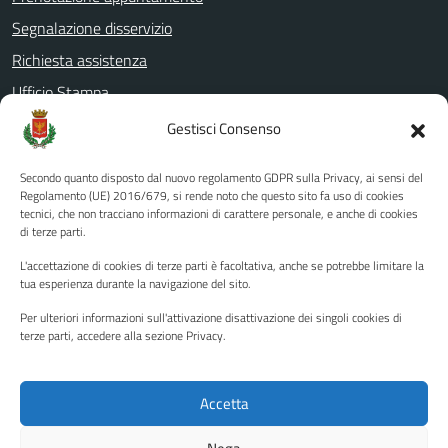
Segnalazione disservizio
Richiesta assistenza
Ufficio Stampa
Amministrazione Trasparente
Gestisci Consenso
Albo pretorio
Secondo quanto disposto dal nuovo regolamento GDPR sulla Privacy, ai sensi del
Informativa privacy
Regolamento (UE) 2016/679, si rende noto che questo sito fa uso di cookies
tecnici, che non tracciano informazioni di carattere personale, e anche di cookies
Note legali
di terze parti.
Dichiarazione di accessibilità
L'accettazione di cookies di terze parti è facoltativa, anche se potrebbe limitare la
Piano di miglioramento del sito
tua esperienza durante la navigazione del sito.
Per ulteriori informazioni sull'attivazione disattivazione dei singoli cookies di
terze parti, accedere alla sezione Privacy.
SEGUICI SU
Facebook
YouTube
Twitter
Instagram
Accetta