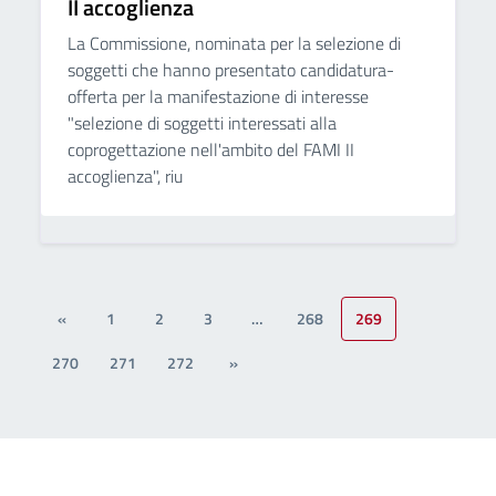
II accoglienza
La Commissione, nominata per la selezione di
soggetti che hanno presentato candidatura-
offerta per la manifestazione di interesse
"selezione di soggetti interessati alla
coprogettazione nell'ambito del FAMI II
accoglienza", riu
«
1
2
3
…
268
269
270
271
272
»