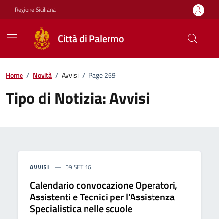
Vai ai contenuti
Vai al footer
Regione Siciliana
Città di Palermo
Home
/
Novità
/
Avvisi
/
Page 269
Tipo di Notizia:
Avvisi
AVVISI
09 SET 16
Calendario convocazione Operatori,
Assistenti e Tecnici per l’Assistenza
Specialistica nelle scuole