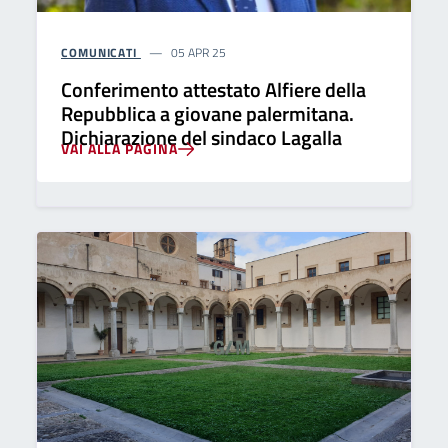
COMUNICATI
05 APR 25
Conferimento attestato Alfiere della
Repubblica a giovane palermitana.
Dichiarazione del sindaco Lagalla
VAI ALLA PAGINA