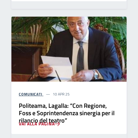
COMUNICATI
10 APR 25
Politeama, Lagalla: “Con Regione,
Foss e Soprintendenza sinergia per il
rilancio del teatro”
VAI ALLA PAGINA