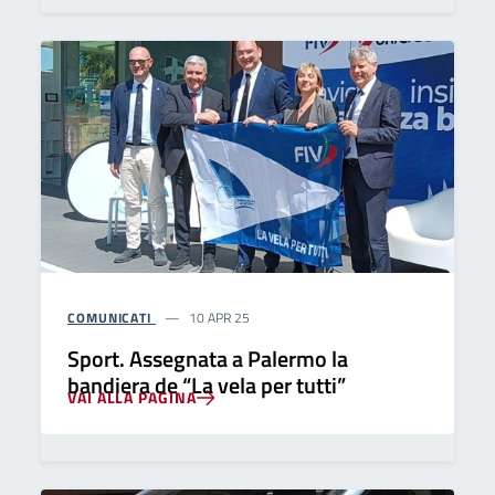
COMUNICATI
10 APR 25
Sport. Assegnata a Palermo la
bandiera de “La vela per tutti”
VAI ALLA PAGINA