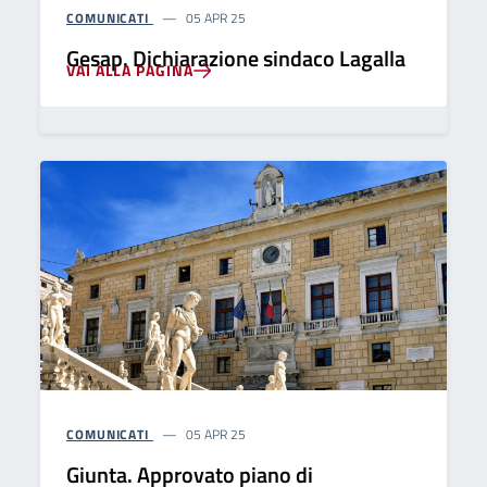
COMUNICATI
05 APR 25
Gesap. Dichiarazione sindaco Lagalla
VAI ALLA PAGINA
COMUNICATI
05 APR 25
Giunta. Approvato piano di