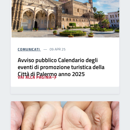
COMUNICATI
09 APR 25
Avviso pubblico Calendario degli
eventi di promozione turistica della
Città di Palermo anno 2025
VAI ALLA PAGINA