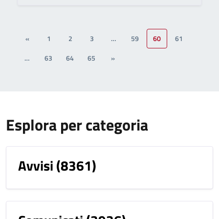
«
1
2
3
…
59
60
61
…
63
64
65
»
Esplora per categoria
Avvisi
(8361)