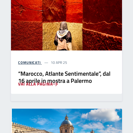
COMUNICATI
10 APR 25
“Marocco, Atlante Sentimentale”, dal
16 aprile in mostra a Palermo
VAI ALLA PAGINA