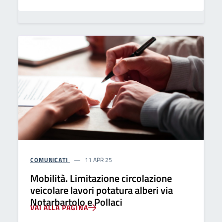
COMUNICATI
11 APR 25
Mobilità. Limitazione circolazione
veicolare lavori potatura alberi via
Notarbartolo e Pollaci
VAI ALLA PAGINA