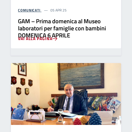
COMUNICATI
05 APR 25
GAM – Prima domenica al Museo
laboratori per famiglie con bambini
DOMENICA 6 APRILE
VAI ALLA PAGINA