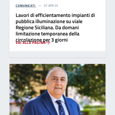
COMUNICATI
07 APR 25
Lavori di efficientamento impianti di
pubblica illuminazione su viale
Regione Siciliana. Da domani
limitazione temporanea della
circolazione per 3 giorni
VAI ALLA PAGINA