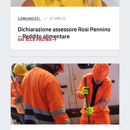
COMUNICATI
07 APR 25
Dichiarazione assessore Rosi Pennino
– Reddito alimentare
VAI ALLA PAGINA