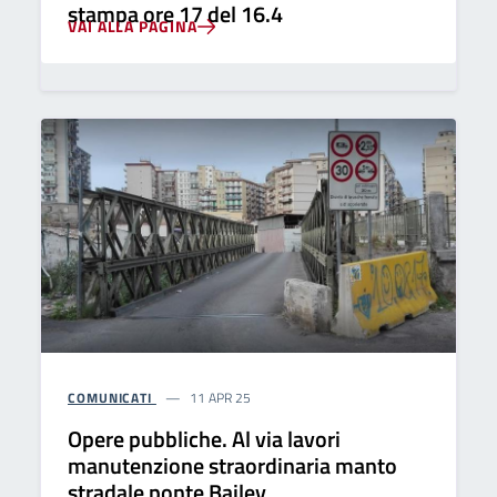
stampa ore 17 del 16.4
VAI ALLA PAGINA
COMUNICATI
11 APR 25
Opere pubbliche. Al via lavori
manutenzione straordinaria manto
stradale ponte Bailey