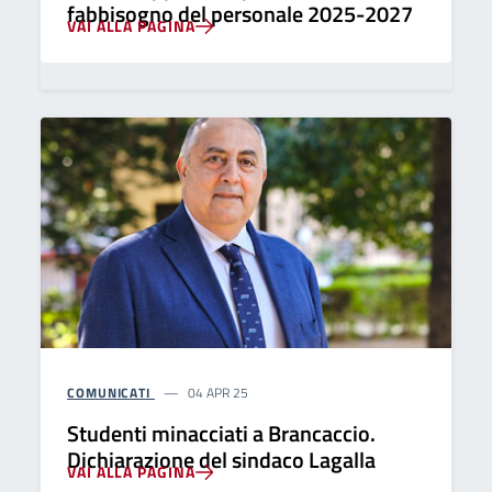
fabbisogno del personale 2025-2027
VAI ALLA PAGINA
COMUNICATI
04 APR 25
Studenti minacciati a Brancaccio.
Dichiarazione del sindaco Lagalla
VAI ALLA PAGINA