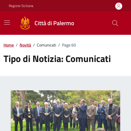
Vai ai contenuti
Vai al footer
Regione Siciliana
Città di Palermo
Home
/
Novità
/
Comunicati
/
Page 60
Tipo di Notizia:
Comunicati