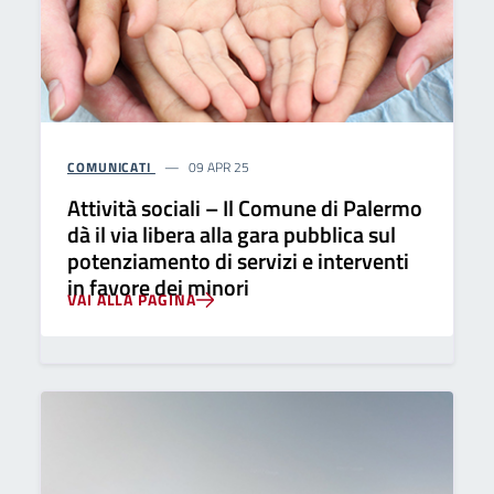
COMUNICATI
09 APR 25
Attività sociali – Il Comune di Palermo
dà il via libera alla gara pubblica sul
potenziamento di servizi e interventi
in favore dei minori
VAI ALLA PAGINA