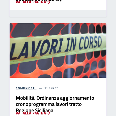
VAI ALLA PAGINA
COMUNICATI
11 APR 25
Mobilità. Ordinanza aggiornamento
cronoprogramma lavori tratto
Regione Siciliana
VAI ALLA PAGINA