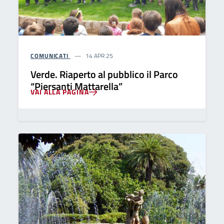
COMUNICATI
14 APR 25
Verde. Riaperto al pubblico il Parco
“Piersanti Mattarella”
VAI ALLA PAGINA