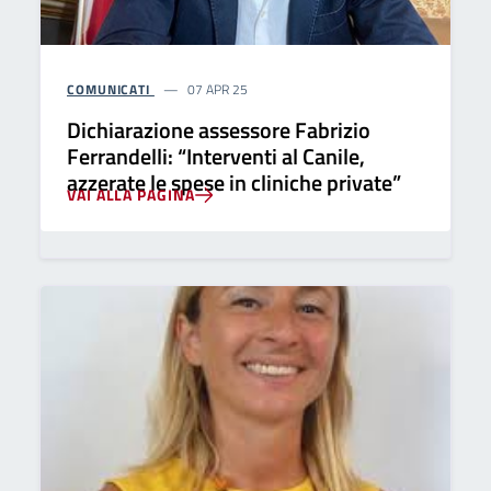
COMUNICATI
07 APR 25
Dichiarazione assessore Fabrizio
Ferrandelli: “Interventi al Canile,
azzerate le spese in cliniche private”
VAI ALLA PAGINA