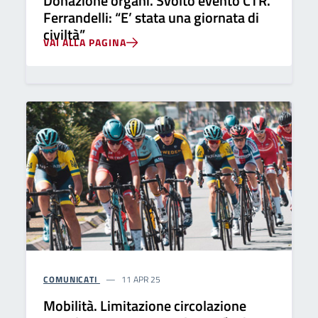
Donazione organi. Svolto evento CTR.
Ferrandelli: “E’ stata una giornata di
civiltà”
VAI ALLA PAGINA
COMUNICATI
11 APR 25
Mobilità. Limitazione circolazione