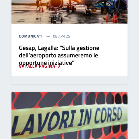
COMUNICATI
08 APR 25
Gesap, Lagalla: “Sulla gestione
dell’aeroporto assumeremo le
opportune iniziative”
VAI ALLA PAGINA