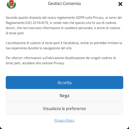
Gestisci Consenso
Valuta 1 stelle su 5
Valuta 2 stelle su 5
Valuta 3 stelle su 5
Valuta 4 stelle su 5
Valuta 5 stelle su 5
Secondo quanto disposto dal nuovo regolamento GDPR sulla Privacy, ai sensi del
Regolamento (UE) 2016/679, si rende noto che questo sito fa uso di cookies
tecnici, che non tracciano informazioni di carattere personale, e anche di cookies
di terze parti.
Contatta il comune
L'accettazione di cookies di terze parti è facoltativa, anche se potrebbe limitare la
tua esperienza durante la navigazione del sito.
Leggi le domande frequenti
Per ulteriori informazioni sull'attivazione disattivazione dei singoli cookies di
Richiedi assistenza
terze parti, accedere alla sezione Privacy.
Prenota appuntamento
Accetta
Problemi in città
Nega
Segnala disservizio
Visualizza le preferenze
Privacy Policy