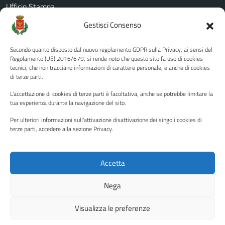
Ufficio Stampa
Amministrazione Trasparente
Gestisci Consenso
Albo pretorio
Secondo quanto disposto dal nuovo regolamento GDPR sulla Privacy, ai sensi del
Informativa privacy
Regolamento (UE) 2016/679, si rende noto che questo sito fa uso di cookies
tecnici, che non tracciano informazioni di carattere personale, e anche di cookies
Note legali
di terze parti.
Dichiarazione di accessibilità
L'accettazione di cookies di terze parti è facoltativa, anche se potrebbe limitare la
Piano di miglioramento del sito
tua esperienza durante la navigazione del sito.
Per ulteriori informazioni sull'attivazione disattivazione dei singoli cookies di
terze parti, accedere alla sezione Privacy.
SEGUICI SU
Facebook
YouTube
Twitter
Instagram
Accetta
Nega
Media policy
Mappa del sito
Visualizza le preferenze
Copyright © 2026 - Città di Palermo •
Powered by Sispi