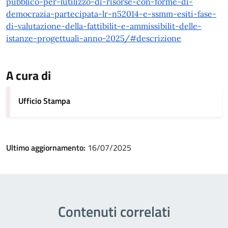
pubblico-per-lutilizzo-di-risorse-con-forme-di-
democrazia-partecipata-lr-n52014-e-ssmm-esiti-fase-
di-valutazione-della-fattibilit-e-ammissibilit-delle-
istanze-progettuali-anno-2025/#descrizione
A cura di
Ufficio Stampa
Ultimo aggiornamento:
16/07/2025
Contenuti correlati