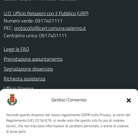
U.O. Ufficio Relazioni con il Pubblico (URP)
Numero verde: 0917401111
PEC:
protocollo@cert.comune.palermo.it
Centralino unico: 0917401111
Leggi le FAQ
Prenotazione appuntamento
Segnalazione disservizio
Richiesta assistenza
Ufficio Stampa
Amministrazione Trasparente
Gestisci Consenso
Albo pretorio
Secondo quanto disposto dal nuovo regolamento GDPR sulla Privacy, ai sensi del
Informativa privacy
Regolamento (UE) 2016/679, si rende noto che questo sito fa uso di cookies
tecnici, che non tracciano informazioni di carattere personale, e anche di cookies
Note legali
di terze parti.
Dichiarazione di accessibilità