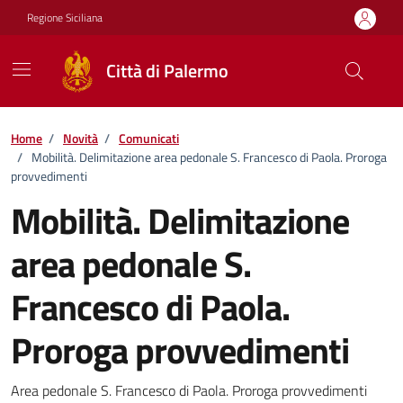
Vai ai contenuti
Vai al footer
Regione Siciliana
Città di Palermo
Home
/
Novità
/
Comunicati
/
Mobilità. Delimitazione area pedonale S. Francesco di Paola. Proroga
provvedimenti
Mobilità. Delimitazione
area pedonale S.
Francesco di Paola.
Proroga provvedimenti
Dettagli della notizia
Area pedonale S. Francesco di Paola. Proroga provvedimenti