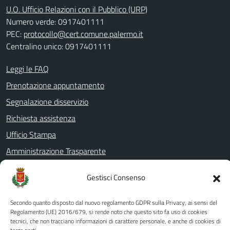
U.O. Ufficio Relazioni con il Pubblico (URP)
Numero verde: 0917401111
PEC:
protocollo@cert.comune.palermo.it
Centralino unico: 0917401111
Leggi le FAQ
Prenotazione appuntamento
Segnalazione disservizio
Richiesta assistenza
Ufficio Stampa
Amministrazione Trasparente
Albo pretorio
Gestisci Consenso
Informativa privacy
Note legali
Secondo quanto disposto dal nuovo regolamento GDPR sulla Privacy, ai sensi del
Regolamento (UE) 2016/679, si rende noto che questo sito fa uso di cookies
Dichiarazione di accessibilità
tecnici, che non tracciano informazioni di carattere personale, e anche di cookies di