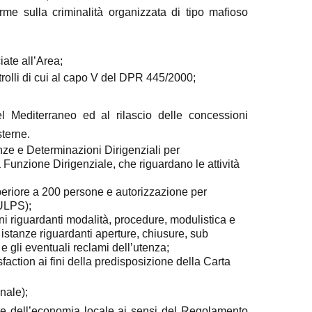
 norme sulla criminalità organizzata di tipo mafioso
ate all’Area;
ntrolli di cui al capo V del DPR 445/2000;
el Mediterraneo
ed al rilascio delle concessioni
sterne.
ze e Determinazioni Dirigenziali per
 Funzione Dirigenziale, che riguardano le attività
eriore a 200 persone e autorizzazione per
TULPS);
oni riguardanti modalità, procedure, modulistica e
istanze riguardanti aperture, chiusure, sub
 e gli eventuali reclami dell’utenza;
action ai fini della predisposizione della Carta
nale);
ore dell’economia locale ai sensi del Regolamento