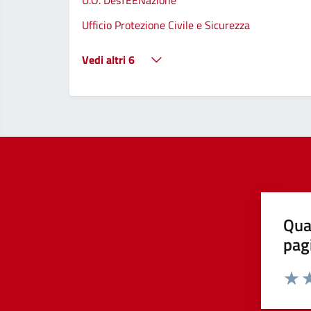
U.O. DesTEENazione
Ufficio Protezione Civile e Sicurezza
Vedi altri 6
Qua
pag
Valut
Va