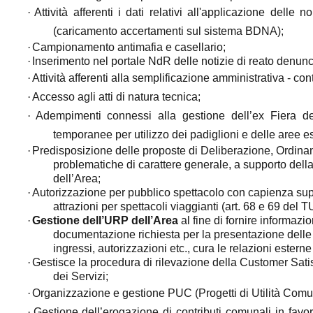
·
Attività afferenti i dati relativi all'applicazione delle
(caricamento accertamenti sul sistema BDNA);
·
Campionamento antimafia e casellario;
·
Inserimento nel portale NdR delle notizie di reato denunci
·
Attività afferenti alla semplificazione amministrativa - co
·
Accesso agli atti di natura tecnica;
·
Adempimenti connessi alla gestione
dell’ex Fiera d
temporanee per utilizzo dei padiglioni e delle aree e
·
Predisposizione delle proposte di Deliberazione, Ordinan
problematiche di carattere generale, a supporto della
dell’Area;
·
Autorizzazione per pubblico spettacolo con capienza sup
attrazioni per spettacoli viaggianti (art. 68 e 69 del 
·
Gestione dell’URP dell’Area
al fine di fornire informazi
documentazione richiesta per la presentazione delle 
ingressi, autorizzazioni etc., cura le relazioni esterne
·
Gestisce la procedura di rilevazione della Customer Satisf
dei Servizi;
·
Organizzazione e gestione PUC (Progetti di Utilità Comu
·
Gestione dell’erogazione di contributi comunali in fav