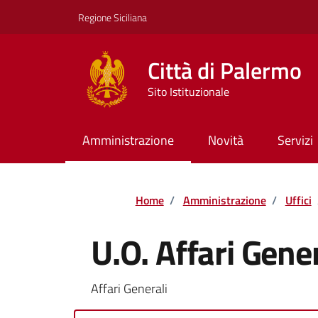
Vai ai contenuti
Vai al footer
Regione Siciliana
Città di Palermo
Sito Istituzionale
Amministrazione
Novità
Servizi
Home
/
Amministrazione
/
Uffici
U.O. Affari Gener
Affari Generali