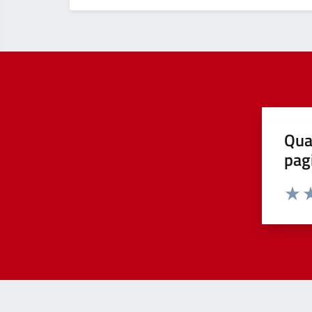
Qua
pag
Valut
Va