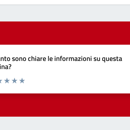
nto sono chiare le informazioni su questa
ina?
a 1 stelle su 5
luta 2 stelle su 5
Valuta 3 stelle su 5
Valuta 4 stelle su 5
Valuta 5 stelle su 5