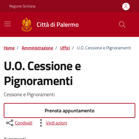
Vai ai contenuti
Vai al footer
Regione Siciliana
Città di Palermo
Home
/
Amministrazione
/
Uffici
/
U.O. Cessione e Pignoramenti
U.O. Cessione e
Pignoramenti
Cessione e Pignoramenti
Prenota appuntamento
Condividi
Vedi azioni