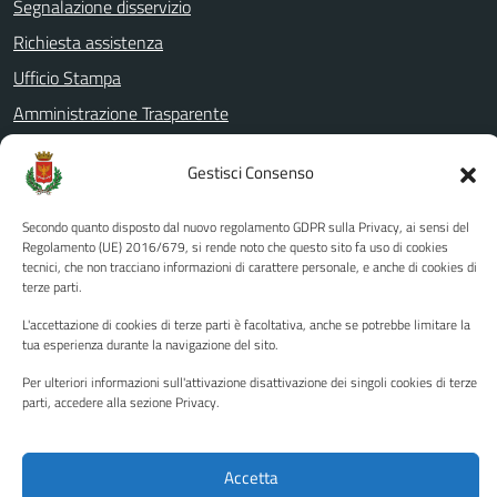
Segnalazione disservizio
Richiesta assistenza
Ufficio Stampa
Amministrazione Trasparente
Albo pretorio
Gestisci Consenso
Informativa privacy
Note legali
Secondo quanto disposto dal nuovo regolamento GDPR sulla Privacy, ai sensi del
Regolamento (UE) 2016/679, si rende noto che questo sito fa uso di cookies
Dichiarazione di accessibilità
tecnici, che non tracciano informazioni di carattere personale, e anche di cookies di
terze parti.
Piano di miglioramento del sito
L'accettazione di cookies di terze parti è facoltativa, anche se potrebbe limitare la
tua esperienza durante la navigazione del sito.
SEGUICI SU
Per ulteriori informazioni sull'attivazione disattivazione dei singoli cookies di terze
parti, accedere alla sezione Privacy.
Facebook
YouTube
Twitter
Instagram
Accetta