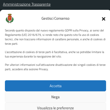
Amministrazione Trasparente
Albo pretorio
Gestisci Consenso
Informativa privacy
Note legali
Secondo quanto disposto dal nuovo regolamento GDPR sulla Privacy, ai sensi del
Regolamento (UE) 2016/679, si rende noto che questo sito fa uso di cookies
Dichiarazione di accessibilità
tecnici, che non tracciano informazioni di carattere personale, e anche di cookies di
Piano di miglioramento del sito
terze parti.
L'accettazione di cookies di terze parti è facoltativa, anche se potrebbe limitare la
tua esperienza durante la navigazione del sito.
SEGUICI SU
Per ulteriori informazioni sull'attivazione disattivazione dei singoli cookies di terze
parti, accedere alla sezione Privacy.
Facebook
YouTube
Twitter
Instagram
Accetta
Media policy
Mappa del sito
Nega
Copyright © 2026 - Città di Palermo •
Powered by Sispi
Visualizza le preferenze