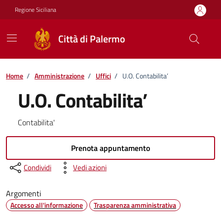
Vai ai contenuti
Vai al footer
Regione Siciliana
Città di Palermo
Home
/
Amministrazione
/
Uffici
/
U.O. Contabilita’
U.O. Contabilita’
Contabilita'
Prenota appuntamento
Condividi
Vedi azioni
Argomenti
Accesso all'informazione
Trasparenza amministrativa