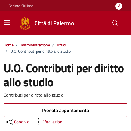
Vai ai contenuti
Vai al footer
Regione Siciliana
Città di Palermo
Home
/
Amministrazione
/
Uffici
/
U.O. Contributi per diritto allo studio
U.O. Contributi per diritto
allo studio
Contributi per diritto allo studio
Prenota appuntamento
Condividi
Vedi azioni