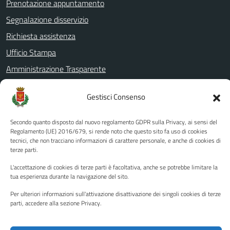
Prenotazione appuntamento
Segnalazione disservizio
Richiesta assistenza
Ufficio Stampa
Amministrazione Trasparente
Albo pretorio
Gestisci Consenso
Informativa privacy
Note legali
Secondo quanto disposto dal nuovo regolamento GDPR sulla Privacy, ai sensi del
Regolamento (UE) 2016/679, si rende noto che questo sito fa uso di cookies
Dichiarazione di accessibilità
tecnici, che non tracciano informazioni di carattere personale, e anche di cookies di
terze parti.
Piano di miglioramento del sito
L'accettazione di cookies di terze parti è facoltativa, anche se potrebbe limitare la
tua esperienza durante la navigazione del sito.
SEGUICI SU
Per ulteriori informazioni sull'attivazione disattivazione dei singoli cookies di terze
parti, accedere alla sezione Privacy.
Facebook
YouTube
Twitter
Instagram