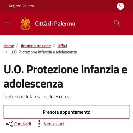
Vai ai contenuti
Vai al footer
Regione Siciliana
Città di Palermo
Home
/
Amministrazione
/
Uffici
/
U.O. Protezione Infanzia e adolescenza
U.O. Protezione Infanzia e
adolescenza
Protezione Infanzia e adolescenza
Prenota appuntamento
Condividi
Vedi azioni