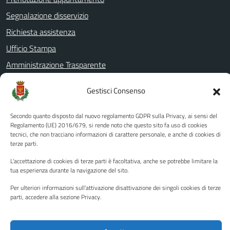
Segnalazione disservizio
Richiesta assistenza
Ufficio Stampa
Amministrazione Trasparente
Albo pretorio
Gestisci Consenso
Informativa privacy
Note legali
Secondo quanto disposto dal nuovo regolamento GDPR sulla Privacy, ai sensi del
Regolamento (UE) 2016/679, si rende noto che questo sito fa uso di cookies
Dichiarazione di accessibilità
tecnici, che non tracciano informazioni di carattere personale, e anche di cookies di
terze parti.
Piano di miglioramento del sito
L'accettazione di cookies di terze parti è facoltativa, anche se potrebbe limitare la
tua esperienza durante la navigazione del sito.
SEGUICI SU
Per ulteriori informazioni sull'attivazione disattivazione dei singoli cookies di terze
parti, accedere alla sezione Privacy.
Facebook
YouTube
Twitter
Instagram