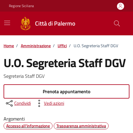
Vai ai contenuti
Vai al footer
Regione Siciliana
Città di Palermo
Home
/
Amministrazione
/
Uffici
/
U.O. Segreteria Staff DGV
U.O. Segreteria Staff DGV
Segreteria Staff DGV
Prenota appuntamento
Condividi
Vedi azioni
Argomenti
Accesso all'informazione
Trasparenza amministrativa