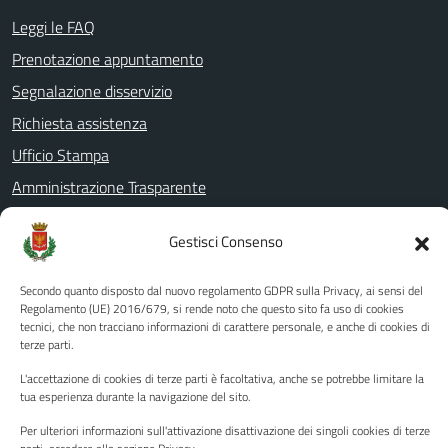
Leggi le FAQ
Prenotazione appuntamento
Segnalazione disservizio
Richiesta assistenza
Ufficio Stampa
Amministrazione Trasparente
Albo pretorio
Gestisci Consenso
Informativa privacy
Note legali
Secondo quanto disposto dal nuovo regolamento GDPR sulla Privacy, ai sensi del
Regolamento (UE) 2016/679, si rende noto che questo sito fa uso di cookies
Dichiarazione di accessibilità
tecnici, che non tracciano informazioni di carattere personale, e anche di cookies di
terze parti.
Piano di miglioramento del sito
L'accettazione di cookies di terze parti è facoltativa, anche se potrebbe limitare la
tua esperienza durante la navigazione del sito.
SEGUICI SU
Per ulteriori informazioni sull'attivazione disattivazione dei singoli cookies di terze