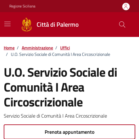
Vai ai contenuti
Vai al footer
Regione Siciliana
Città di Palermo
Home
/
Amministrazione
/
Uffici
/
U.O. Servizio Sociale di Comunità I Area Circoscrizionale
U.O. Servizio Sociale di
Comunità I Area
Circoscrizionale
Servizio Sociale di Comunità I Area Circoscrizionale
Prenota appuntamento