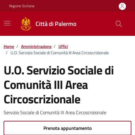
Vai ai contenuti
Vai al footer
Regione Siciliana
Città di Palermo
Home
/
Amministrazione
/
Uffici
/
U.O. Servizio Sociale di Comunità III Area Circoscrizionale
U.O. Servizio Sociale di
Comunità III Area
Circoscrizionale
Servizio Sociale di Comunità III Area Circoscrizionale
Prenota appuntamento