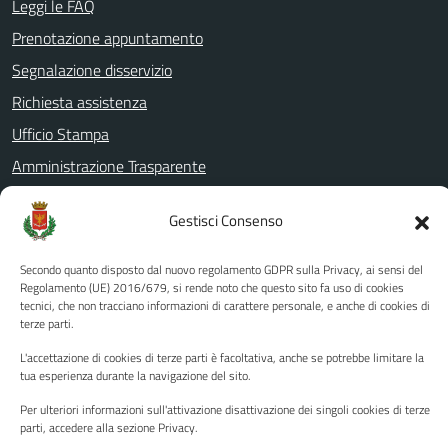
Leggi le FAQ
Prenotazione appuntamento
Segnalazione disservizio
Richiesta assistenza
Ufficio Stampa
Amministrazione Trasparente
Albo pretorio
Gestisci Consenso
Informativa privacy
Note legali
Secondo quanto disposto dal nuovo regolamento GDPR sulla Privacy, ai sensi del
Regolamento (UE) 2016/679, si rende noto che questo sito fa uso di cookies
Dichiarazione di accessibilità
tecnici, che non tracciano informazioni di carattere personale, e anche di cookies di
terze parti.
Piano di miglioramento del sito
L'accettazione di cookies di terze parti è facoltativa, anche se potrebbe limitare la
tua esperienza durante la navigazione del sito.
SEGUICI SU
Per ulteriori informazioni sull'attivazione disattivazione dei singoli cookies di terze
parti, accedere alla sezione Privacy.
Facebook
YouTube
Twitter
Instagram